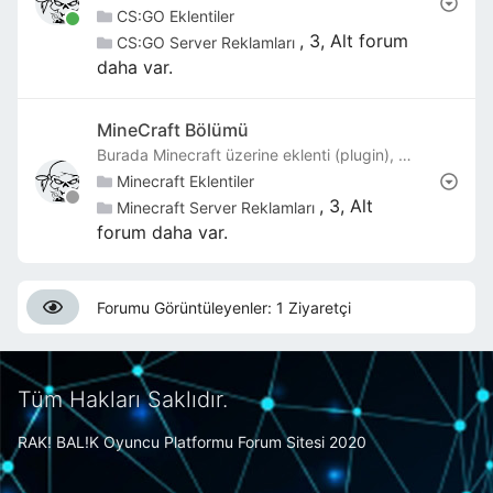
CS:GO Eklentiler
, 3, Alt forum
CS:GO Server Reklamları
daha var.
MineCraft Bölümü
Burada Minecraft üzerine eklenti (plugin), mod , hazır sistemler, hazır addonslar vb. işler olmaktadır.
Minecraft Eklentiler
, 3, Alt
Minecraft Server Reklamları
forum daha var.
Forumu Görüntüleyenler: 1 Ziyaretçi
Tüm Hakları Saklıdır.
RAK! BAL!K Oyuncu Platformu Forum Sitesi 2020