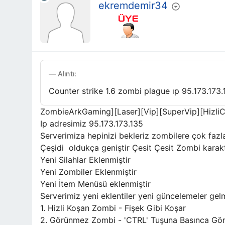
ekremdemir34
Alıntı:
Counter strike 1.6 zombi plague ıp 95.173.173.
ZombieArkGaming][Laser][Vip][SuperVip][Hizli
Ip adresimiz 95.173.173.135
Serverimiza hepinizi bekleriz zombilere çok fazla 
Çeşidi oldukça geniştir Çesit Çesit Zombi karakte
Yeni Silahlar Eklenmiştir
Yeni Zombiler Eklenmiştir
Yeni İtem Menüsü eklenmiştir
Serverimiz yeni eklentiler yeni güncelemeler gelm
1. Hizli Koşan Zombi - Fişek Gibi Koşar
2. Görünmez Zombi - 'CTRL' Tuşuna Basınca Gö