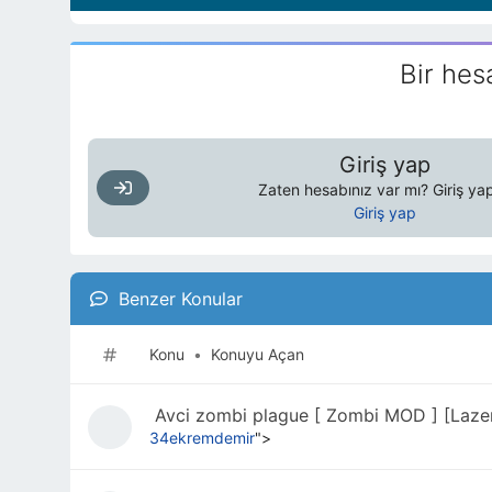
Bir hes
Giriş yap
Zaten hesabınız var mı? Giriş yap
Giriş yap
Benzer Konular
Konu
•
Konuyu Açan
Avci zombi plague [ Zombi MOD ] [Laz
34ekremdemir
">