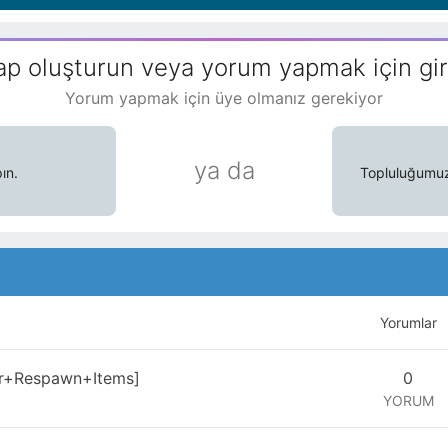
ap oluşturun veya yorum yapmak için gir
Yorum yapmak için üye olmanız gerekiyor
ya da
ın.
Topluluğumuzd
Yorumlar
er+Respawn+Items]
0
YORUM