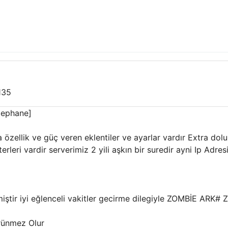
135
Cephane]
özellik ve güç veren eklentiler ve ayarlar vardır Extra dolu 
rleri vardir serverimiz 2 yili aşkın bir suredir ayni Ip Adr
iştir iyi eğlenceli vakitler gecirme dilegiyle ZOMBİE ARK# Zo
rünmez Olur