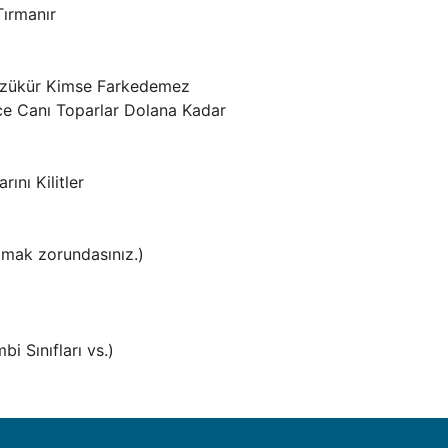
Tırmanır
 Gözükür Kimse Farkedemez
ce Canı Toparlar Dolana Kadar
rını Kilitler
pmak zorundasınız.)
i Sınıfları vs.)