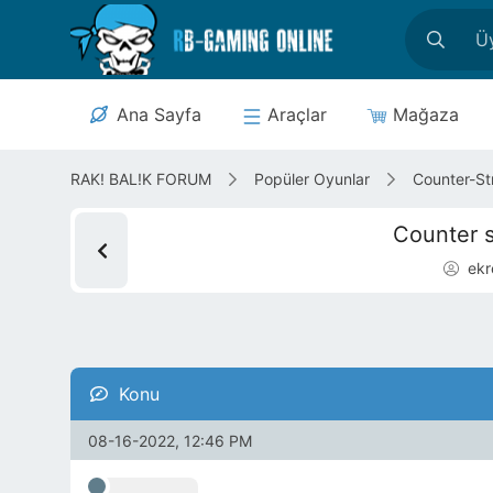
Ana içeriğe geç
Ana Sayfa
Araçlar
Mağaza
RAK! BAL!K FORUM
Popüler Oyunlar
Counter-Str
Counter s
ek
Konu
08-16-2022, 12:46 PM