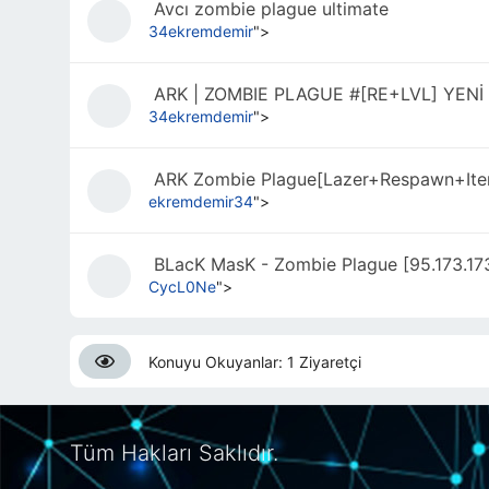
Avcı zombie plague ultimate
34ekremdemir
">
ARK | ZOMBIE PLAGUE #[RE+LVL] YEN
34ekremdemir
">
ARK Zombie Plague[Lazer+Respawn+It
ekremdemir34
">
BLacK MasK - Zombie Plague [95.173.1
CycL0Ne
">
Konuyu Okuyanlar: 1 Ziyaretçi
Tüm Hakları Saklıdır.