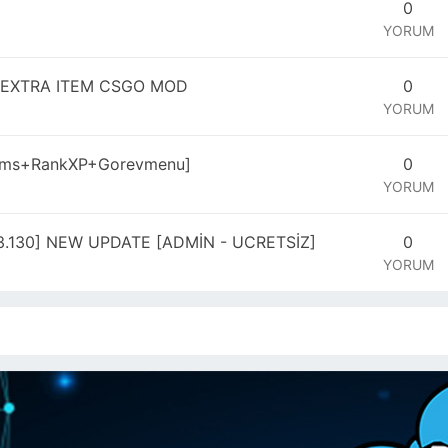
0
YORUM
İ EXTRA ITEM CSGO MOD
0
YORUM
ems+RankXP+Gorevmenu]
0
YORUM
73.130] NEW UPDATE [ADMİN - UCRETSİZ]
0
YORUM