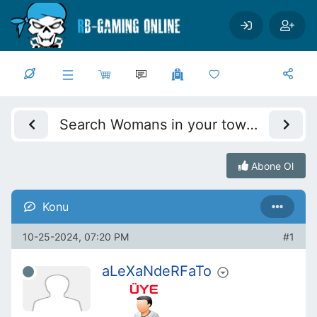
Ana içeriğe geç
Search Womans in your town for night - Verified Damsels
Abone Ol
Konu
10-25-2024, 07:20 PM
#1
aLeXaNdeRFaTo