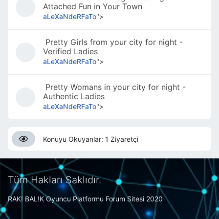
Attached Fun in Your Town
aLeXaNdeRFaTo
">
Pretty Girls from your city for night -
Verified Ladies
aLeXaNdeRFaTo
">
Pretty Womans in your city for night -
Authentic Ladies
aLeXaNdeRFaTo
">
Konuyu Okuyanlar: 1 Ziyaretçi
Tüm Hakları Saklıdır.
RAK! BAL!K Oyuncu Platformu Forum Sitesi 2020