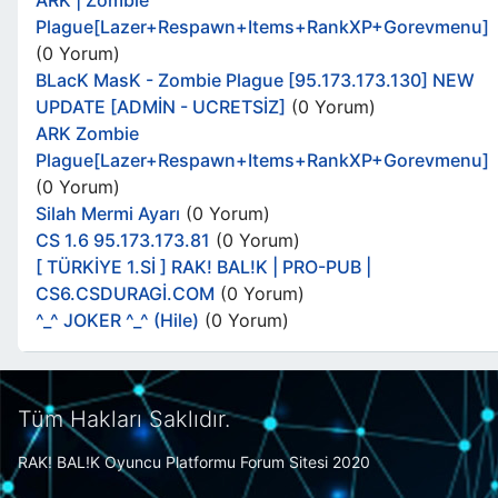
ARK | Zombie
Plague[Lazer+Respawn+Items+RankXP+Gorevmenu]
(0 Yorum)
BLacK MasK - Zombie Plague [95.173.173.130] NEW
UPDATE [ADMİN - UCRETSİZ]
(0 Yorum)
ARK Zombie
Plague[Lazer+Respawn+Items+RankXP+Gorevmenu]
(0 Yorum)
Silah Mermi Ayarı
(0 Yorum)
CS 1.6 95.173.173.81
(0 Yorum)
[ TÜRKİYE 1.Sİ ] RAK! BAL!K | PRO-PUB |
CS6.CSDURAGİ.COM
(0 Yorum)
^_^ JOKER ^_^ (Hile)
(0 Yorum)
Tüm Hakları Saklıdır.
RAK! BAL!K Oyuncu Platformu Forum Sitesi 2020